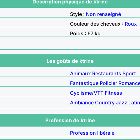
Description physique de ktrine
Style :
Non renseigné
Couleur des cheveux :
Roux
Poids : 67 kg
Les goûts de ktrine
Animaux
Restaurants
Sport
Fantastique
Policier
Romanc
Cyclisme/VTT
Fitness
Ambiance
Country
Jazz
Lati
Profession de ktrine
Profession libérale