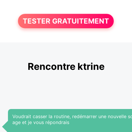
TESTER GRATUITEMENT
Rencontre ktrine
Voudrait casser la routine, redémarrer une nouvelle
age et je vous répondrais