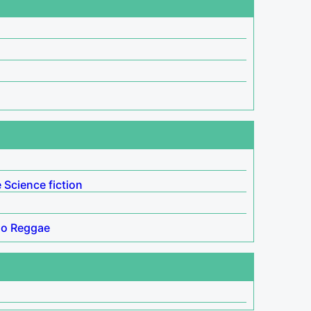
e
Science fiction
no
Reggae