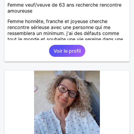
Femme veuf/veuve de 63 ans recherche rencontre
amoureuse
Femme honnête, franche et joyeuse cherche
rencontre sérieuse avec une personne qui me
ressemblera un minimum. j'ai des défauts comme
tout le monde et souhaite une vie sereine dans une
relation sur du long terme.
Voir le profil