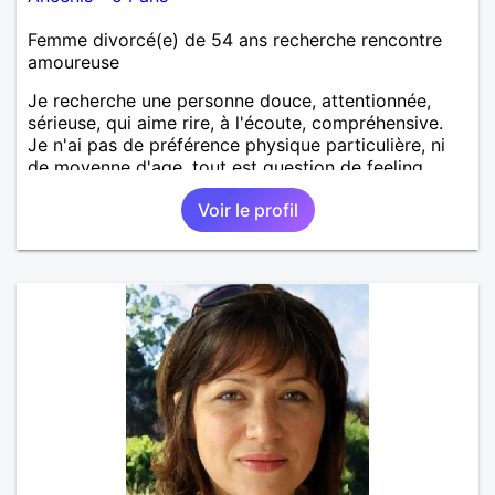
Femme divorcé(e) de 54 ans recherche rencontre
amoureuse
Je recherche une personne douce, attentionnée,
sérieuse, qui aime rire, à l'écoute, compréhensive.
Je n'ai pas de préférence physique particulière, ni
de moyenne d'age, tout est question de feeling.
Voir le profil