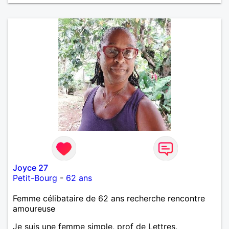
Joyce 27
Petit-Bourg
-
62 ans
Femme célibataire de 62 ans recherche rencontre
amoureuse
Je suis une femme simple, prof de Lettres,