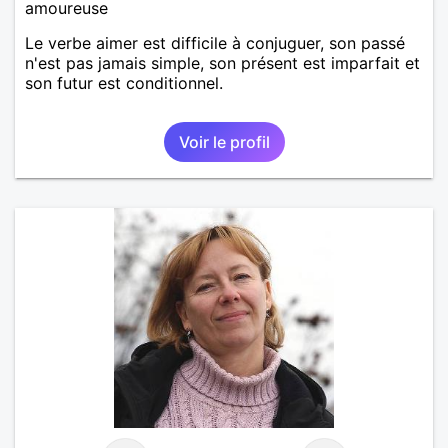
amoureuse
Le verbe aimer est difficile à conjuguer, son passé
n'est pas jamais simple, son présent est imparfait et
son futur est conditionnel.
Voir le profil