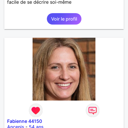
facile de se décrire soi-même
Voir le profil
Fabienne 44150
Ancenis
-
54 ans