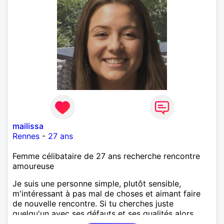
mailissa
Rennes
-
27 ans
Femme célibataire de 27 ans recherche rencontre
amoureuse
Je suis une personne simple, plutôt sensible,
m'intéressant à pas mal de choses et aimant faire
de nouvelle rencontre. Si tu cherches juste
quelqu'un avec ses défauts et ses qualités alors
pourquoi ne pas faire connaissance?