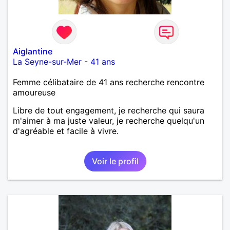
Aiglantine
La Seyne-sur-Mer
-
41 ans
Femme célibataire de 41 ans recherche rencontre
amoureuse
Libre de tout engagement, je recherche qui saura
m'aimer à ma juste valeur, je recherche quelqu'un
d'agréable et facile à vivre.
Voir le profil