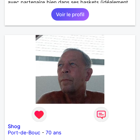
avec partenaire bien dans ses baskets (idéalement,
vous avez entre 60 et 70 ans) pour partager
Voir le profil
moments conviviaux et agréables (voyages, sorties,
concerts, etc.) et pourquoi pas faire un bout de
chemin ensemble. Au programme: humour,
décontraction et authenticité. si ce projet vous
intéresse, n'hésitez pas à me contacter, je vous
répondrai avec joie.
Shog
Port-de-Bouc
-
70 ans