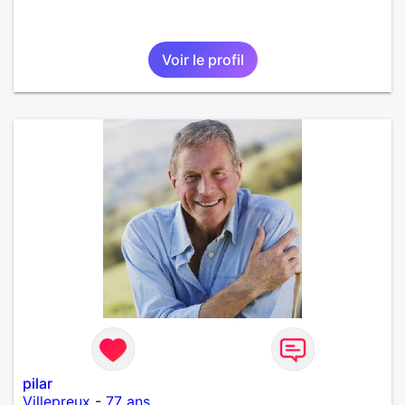
Voir le profil
pilar
Villepreux
-
77 ans