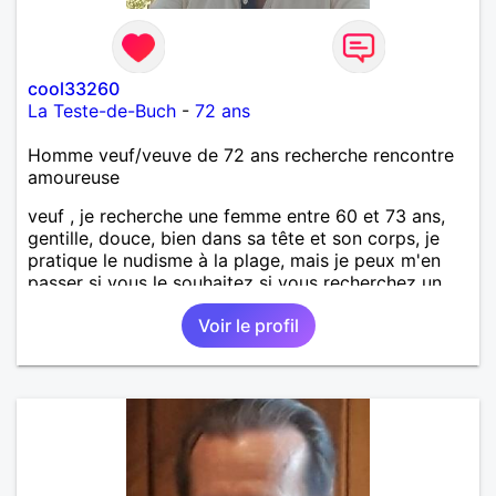
cool33260
La Teste-de-Buch
-
72 ans
Homme veuf/veuve de 72 ans recherche rencontre
amoureuse
veuf , je recherche une femme entre 60 et 73 ans,
gentille, douce, bien dans sa tête et son corps, je
pratique le nudisme à la plage, mais je peux m'en
passer si vous le souhaitez si vous recherchez un
homme sincère, tendre, honnête, fidèle, à l'écoute et
Voir le profil
sachant prendre soin de sa compagne dans le
respect, je suis votre "homme" je veux une vie
tranquille rythmée de balade en forêt ou sur la
plage, pique nique, barbecue , pour être 2 il faut de
la franchise, de la communication, de la fidélité , du
respect et bien sûr de l'amour