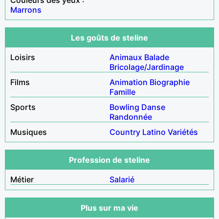
Marrons
Les goûts de steline
Loisirs
Animaux
Balade
Bricolage/Jardinage
Films
Animation
Biographie
Famille
Sports
Bowling
Danse
Randonnée
Musiques
Country
Latino
Variétés
Profession de steline
Métier
Salarié
Plus sur ma vie