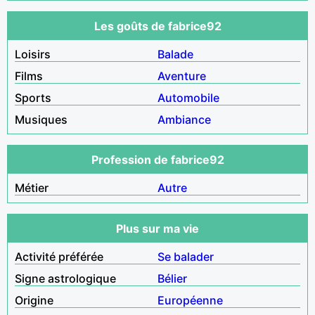
Les goûts de fabrice92
Loisirs
Balade
Films
Aventure
Sports
Automobile
Musiques
Ambiance
Profession de fabrice92
Métier
Autre
Plus sur ma vie
Activité préférée
Se balader
Signe astrologique
Bélier
Origine
Européenne