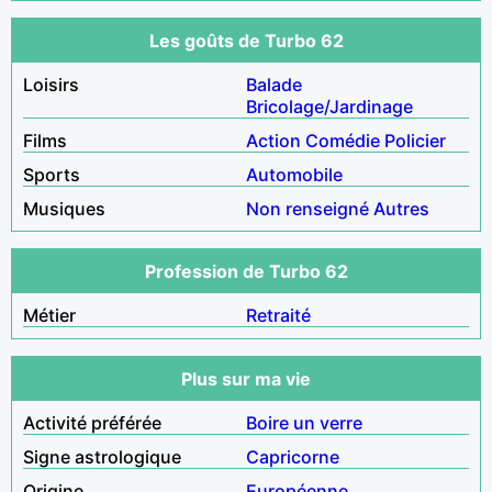
Les goûts de Turbo 62
Loisirs
Balade
Bricolage/Jardinage
Films
Action
Comédie
Policier
Sports
Automobile
Musiques
Non renseigné
Autres
Profession de Turbo 62
Métier
Retraité
Plus sur ma vie
Activité préférée
Boire un verre
Signe astrologique
Capricorne
Origine
Européenne