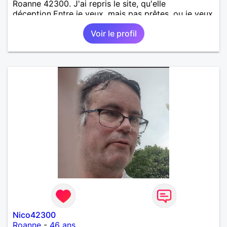
Roanne 42300. J'ai repris le site, qu'elle
déception.Entre je veux, mais pas prêtes. ou je veux
répondre quand quand j'en ais envie. Stop sois on
Voir le profil
ais ai là pour partager où retrouver vous!. Une
impression d'être ce que l'on as vécu au temps du
bal qu'elles sont là sur le banc et de ne pas vouloir
danser !pourquoi être sur le site ? heureusement j'ai
pris un abonnement sur 1 mois mais je ne ne
renouvelle pas ?. Gros soucie des abonnées qui ne
veulent ?? Je ne sais quoi ?
Nico42300
Roanne
-
46 ans