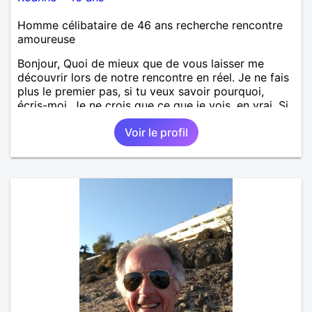
Homme célibataire de 46 ans recherche rencontre
amoureuse
Bonjour, Quoi de mieux que de vous laisser me
découvrir lors de notre rencontre en réel. Je ne fais
plus le premier pas, si tu veux savoir pourquoi,
écris-moi. Je ne crois que ce que je vois, en vrai. Si
tu souhaites voir + de photos, envoie-moi un coup
Voir le profil
de cœur pour avoir accès à mon album privé, mes
photos de famille et avec mes ami(e)s, entre autres,
sinon c'est que ma vie ne t'intéresse pas. N'hésites
pas à m'écrire en premier je n'ai jamais mordu
personne, surtout une fois que j'ai mangé.