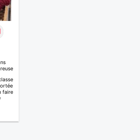
recherchez une relation sincère,
mature et apaisante, je serai
heureuse de vous lire
ans
ureuse
classe
portée
 faire
s
mme
 qui
rai