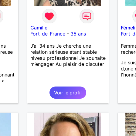
Camille
Fémel
Fort-de-France
-
35 ans
Fort-d
ans
J’ai 34 ans Je cherche une
Femme 
ureuse
relation sérieuse étant stable
recher
niveau professionnel Je souhaite
Je sui
m’engager Au plaisir de discuter
d,une 
tonnant
l'honnê
e a
franc,
Voir le profil
ueux...