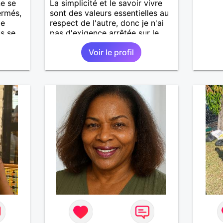
ne se
La simplicité et le savoir vivre
ermés,
sont des valeurs essentielles au
ie
respect de l'autre, donc je n'ai
us se
pas d'exigence arrêtée sur le
plan physique de mon côté.
Voir le profil