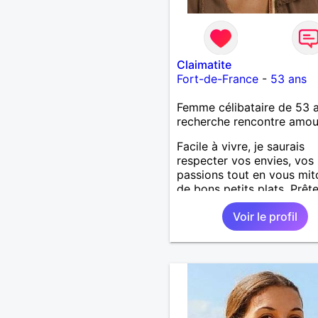
Claimatite
Fort-de-France
-
53 ans
Femme célibataire de 53 
recherche rencontre amo
Facile à vivre, je saurais
respecter vos envies, vos
passions tout en vous mi
de bons petits plats. Prêt
vivre auprès d'un homme 
Voir le profil
sincère généreux et affect