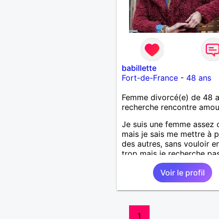
babillette
Fort-de-France
-
48 ans
Femme divorcé(e) de 48 
recherche rencontre amo
Je suis une femme assez 
mais je sais me mettre à 
des autres, sans vouloir en
trop mais je recherche pa
forcément quelqu'un co
Voir le profil
moi, seulement un homme
me complète et que j'aime
plus que tout.
1