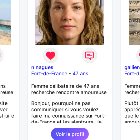
ninagues
gallie
Fort-de-France
-
47 ans
Fort-d
ans
Femme célibataire de 47 ans
Femme
ureuse
recherche rencontre amoureuse
recher
site
Bonjour, pourquoi ne pas
Plutôt
ver
communiquer si vous voulez
appréc
truire
faire ma connaissance sur Fort-
que le
de-France et les alentours. Je
amoure
répondrai avec plaisir.
optimi
Voir le profil
et att