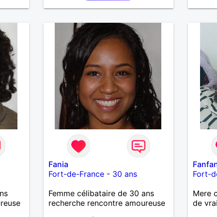
Fania
Fanfan
Fort-de-France
-
30 ans
Fort-d
ns
Femme célibataire de 30 ans
Mere ce
ureuse
recherche rencontre amoureuse
de vra