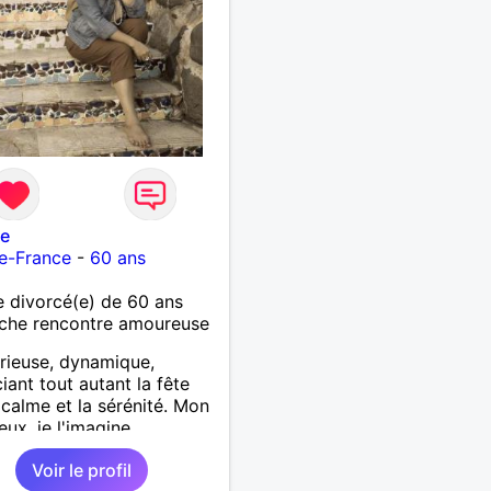
ne
e-France
-
60 ans
 divorcé(e) de 60 ans
che rencontre amoureuse
 rieuse, dynamique,
iant tout autant la fête
 calme et la sérénité. Mon
ux, je l'imagine
ste, tendre plutôt sportif
Voir le profil
entionné.