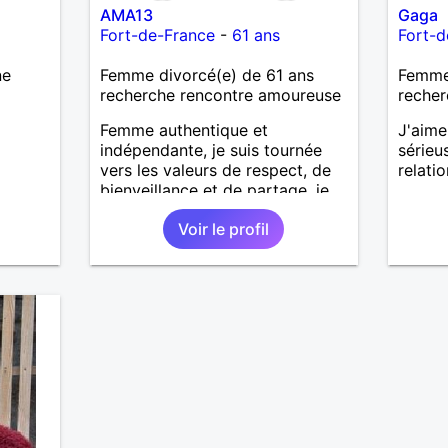
AMA13
Gaga
Fort-de-France
-
61 ans
Fort-d
ne
Femme divorcé(e) de 61 ans
Femme 
recherche rencontre amoureuse
recher
Femme authentique et
J'aime
indépendante, je suis tournée
sérieu
vers les valeurs de respect, de
relati
bienveillance et de partage, je
souhaite rencontrer un homme
Voir le profil
entre 63 et 68 ans vivant aux
antilles, qui souhaite une relation
stable et harmonieuse. Je suis
une passionnée de
développement personnel et de
mieux-être; toujours en quête de
la meilleure version de moi-
même. Je crois au lien
authentique, à la complicité , à
la douceur de vivre et à la
construction à deux. Si vous