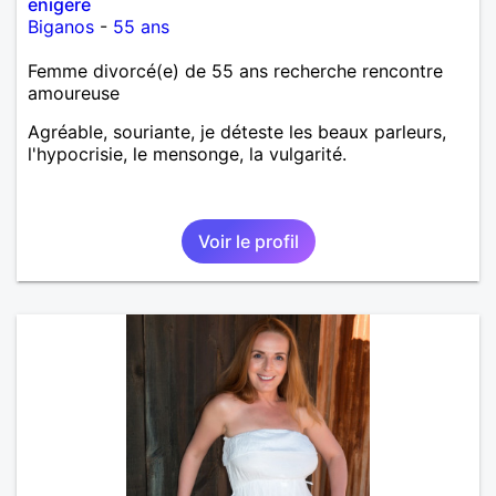
enigere
Biganos
-
55 ans
Femme divorcé(e) de 55 ans recherche rencontre
amoureuse
Agréable, souriante, je déteste les beaux parleurs,
l'hypocrisie, le mensonge, la vulgarité.
Voir le profil