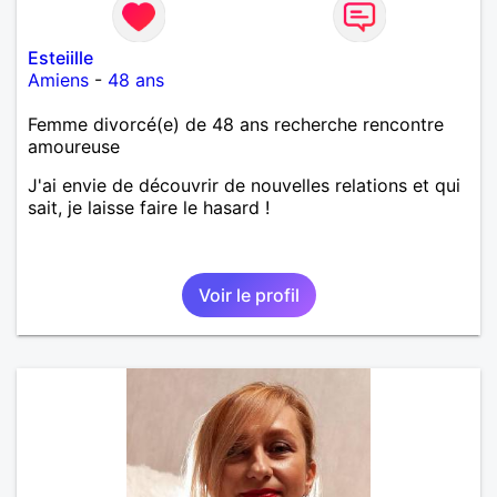
Esteiille
Amiens
-
48 ans
Femme divorcé(e) de 48 ans recherche rencontre
amoureuse
J'ai envie de découvrir de nouvelles relations et qui
sait, je laisse faire le hasard !
Voir le profil