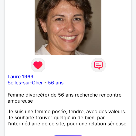
Laure 1969
Selles-sur-Cher
-
56 ans
Femme divorcé(e) de 56 ans recherche rencontre
amoureuse
Je suis une femme posée, tendre, avec des valeurs.
Je souhaite trouver quelqu'un de bien, par
l'intermédiaire de ce site, pour une relation sérieuse.