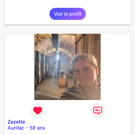
Voir le profil
Zezette
Aurillac
-
58 ans