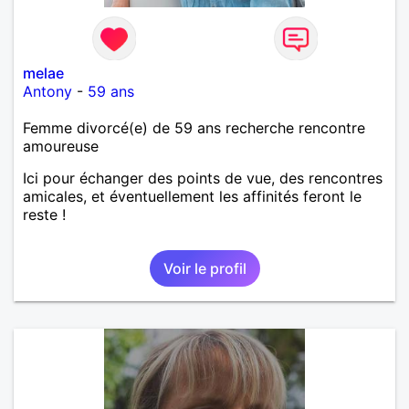
melae
Antony
-
59 ans
Femme divorcé(e) de 59 ans recherche rencontre
amoureuse
Ici pour échanger des points de vue, des rencontres
amicales, et éventuellement les affinités feront le
reste !
Voir le profil