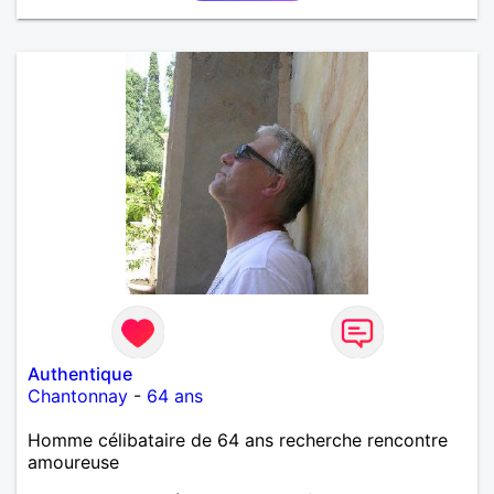
honnête et bienveillante, avec qui partager des
moments de complicité, de rire et de confiance. Je
crois qu'une belle relation commence souvent par
une belle amitié et qu'il n'est jamais trop tard pour
écrire une nouvelle histoire. Si vous aimez les
échanges sincères, les valeurs de respect et de
simplicité, nous pourrions faire connaissance autour
d'un café suivi d'une balade, sans précipitation et
laisser le temps faire le reste. Au plaisir de vous lire.
Authentique
Chantonnay
-
64 ans
Homme célibataire de 64 ans recherche rencontre
amoureuse