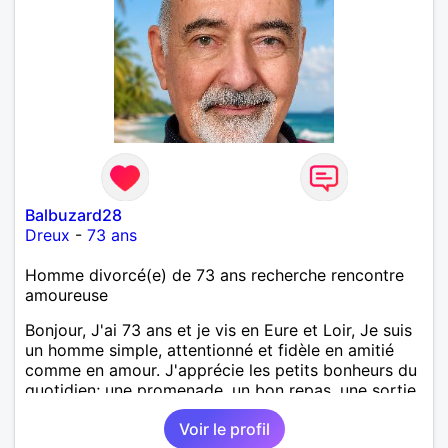
Balbuzard28
Dreux
-
73 ans
Homme divorcé(e) de 73 ans recherche rencontre
amoureuse
Bonjour, J'ai 73 ans et je vis en Eure et Loir, Je suis
un homme simple, attentionné et fidèle en amitié
comme en amour. J'apprécie les petits bonheurs du
quotidien; une promenade, un bon repas, une sortie,
une discision agréable ou un moment de détente à
Voir le profil
deux. Je souhaite rencontrer une femme douce,