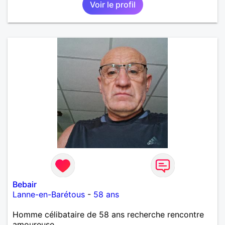
Voir le profil
importante à mes yeux mais peut se décliner en des
sentiments plus puissants. « Le temps fera son
œuvre » disait Arthur Schopenhauer, philosophe
allemand que j’adore. J’aime discuter sans pour
autant être trop locace. Je suis bourré de qualités
avec très peu de défauts. Je suis altruiste,
bienveillant, empathique, attentionné, honnête,
respectueux, doux de caractère et compréhensif : je
laisse « glisser » beaucoup de choses. Mais ne vous
m’éprenez pas Mesdames, si une personne que
j’aime me trahit une fois, il n’y aura pas de seconde
chance et je l’effacerai à « vitam eternam ».
Néanmoins, je suis un tout petit peu maniaque ainsi
qu’impatient. J’essaye de faire des efforts. Rien de
bien dramatique ! Du moins je le pense……Je suis un
homme facile à vivre. À vous si vous le souhaitez,
d’apprendre à me connaître davantage. J’en serai
ravi….A très bientôt je l’espère.
Bebair
Lanne-en-Barétous
-
58 ans
Homme célibataire de 58 ans recherche rencontre
amoureuse