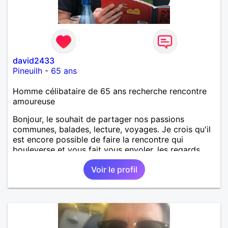
david2433
Pineuilh
-
65 ans
Homme célibataire de 65 ans recherche rencontre
amoureuse
Bonjour, le souhait de partager nos passions
communes, balades, lecture, voyages. Je crois qu'il
est encore possible de faire la rencontre qui
bouleverse et vous fait vous envoler, les regards
complices, les mots et les silences qui apaisent,
Voir le profil
Alors si comme moi tu as la même vision, parlons-
nous.