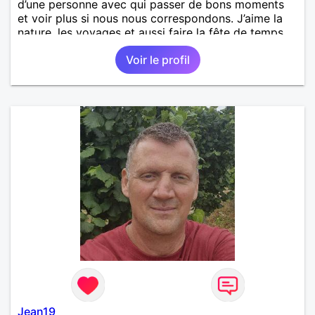
d’une personne avec qui passer de bons moments
et voir plus si nous nous correspondons. J’aime la
nature, les voyages et aussi faire la fête de temps
en temps ;-)Je suis papa d’un petit garçon de 7 ans
Voir le profil
dont je m’occupe en garde alternée. J’aime à peu
près tous les styles de musique. (Oui je suis pas
trop fan de Jul). Je fais du sport pour garder la
forme et plutôt agréable à regarder. (Enfin je le
pense en tout cas 😂)
Jean19