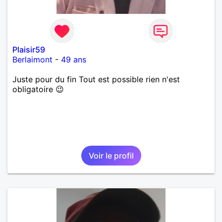
Plaisir59
Berlaimont
-
49 ans
Juste pour du fin Tout est possible rien n'est
obligatoire 😉
Voir le profil