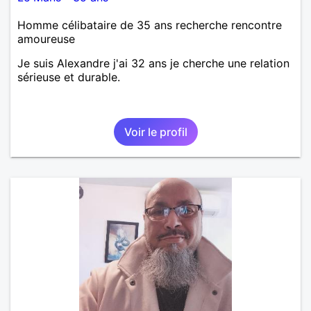
Homme célibataire de 35 ans recherche rencontre
amoureuse
Je suis Alexandre j'ai 32 ans je cherche une relation
sérieuse et durable.
Voir le profil