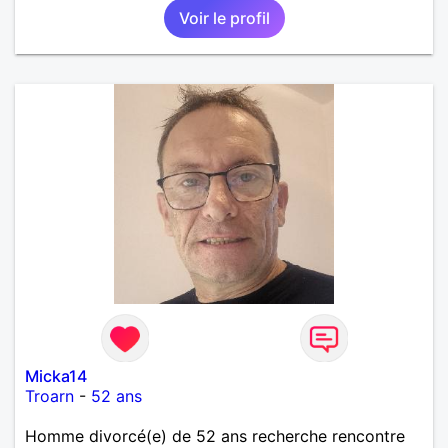
Voir le profil
Micka14
Troarn
-
52 ans
Homme divorcé(e) de 52 ans recherche rencontre