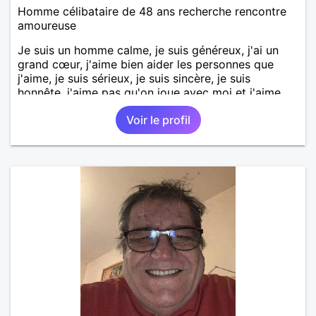
Homme célibataire de 48 ans recherche rencontre
amoureuse
Je suis un homme calme, je suis généreux, j'ai un
grand cœur, j'aime bien aider les personnes que
j'aime, je suis sérieux, je suis sincère, je suis
honnête, j'aime pas qu'on joue avec moi et j'aime
pas les mensonges. Je cherche une relation
Voir le profil
amoureuse et sérieuse.