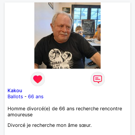
Kakou
Ballots
-
66 ans
Homme divorcé(e) de 66 ans recherche rencontre
amoureuse
Divorcé je recherche mon âme sœur.