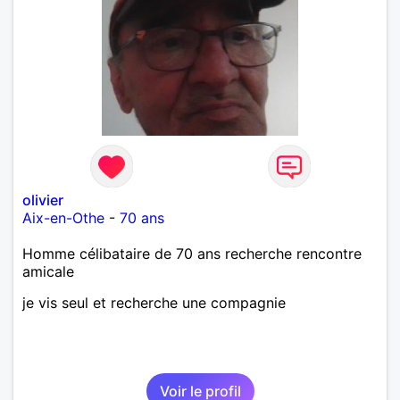
olivier
Aix-en-Othe
-
70 ans
Homme célibataire de 70 ans recherche rencontre
amicale
je vis seul et recherche une compagnie
Voir le profil