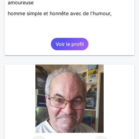
amoureuse
homme simple et honnête avec de l'humour,
Voir le profil