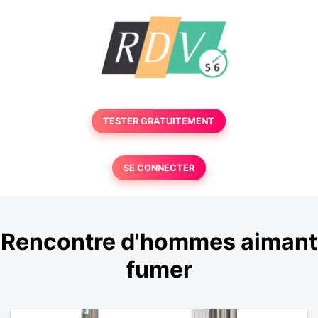
TESTER GRATUITEMENT
SE CONNECTER
Rencontre d'hommes aimant
fumer