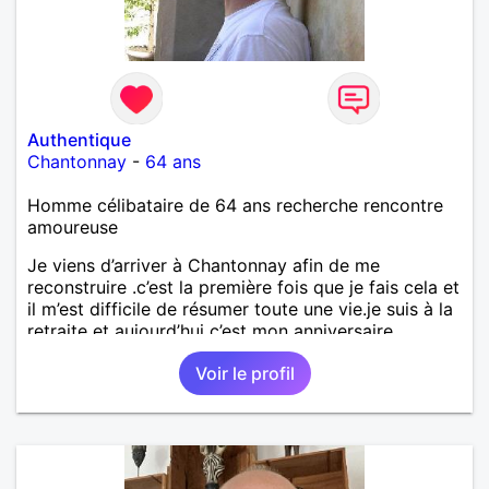
Authentique
Chantonnay
-
64 ans
Homme célibataire de 64 ans recherche rencontre
amoureuse
Je viens d’arriver à Chantonnay afin de me
reconstruire .c’est la première fois que je fais cela et
il m’est difficile de résumer toute une vie.je suis à la
retraite et aujourd’hui c’est mon anniversaire
!J’aimerais rencontrer quelqu’un qui partage les
Voir le profil
mêmes valeurs qui font de quelqu’un un être humain